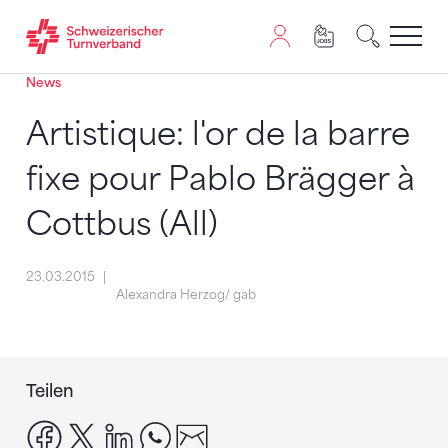
News
Zum Inhalt springen
Zur Sitemap navigieren
Zum Navigieren dieser Seite wird JavaScript benötigt. A
Artistique: l'or de la barre
fixe pour Pablo Brägger à
Cottbus (All)
23.03.2015
Alexandra Herzog/ gab
Teilen
facebook
x
linkedin
whatsapp
email