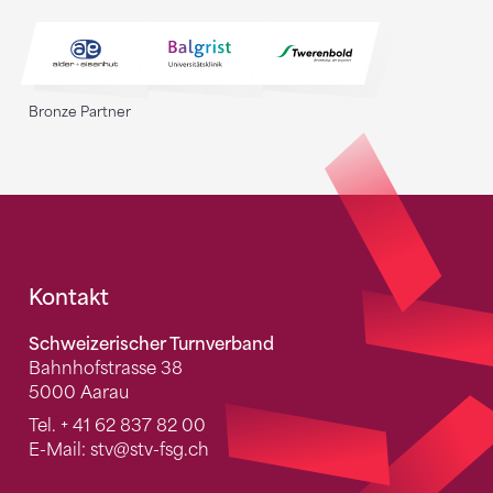
Bronze Partner
Fusszeile
Kontakt
Schweizerischer Turnverband
Bahnhofstrasse 38
5000 Aarau
Tel.
+ 41 62 837 82 00
E-Mail:
stv
@stv-fsg.ch