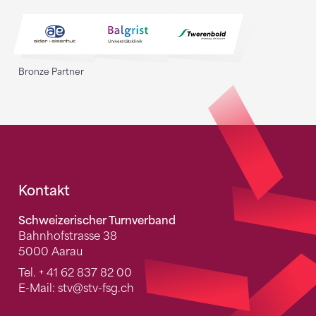
Bronze Partner
Fusszeile
Kontakt
Schweizerischer Turnverband
Bahnhofstrasse 38
5000 Aarau
Tel.
+ 41 62 837 82 00
E-Mail:
stv
@stv-fsg.ch