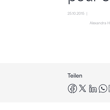
25.10.2015
Alexandra 
Teilen
facebook
x
linke