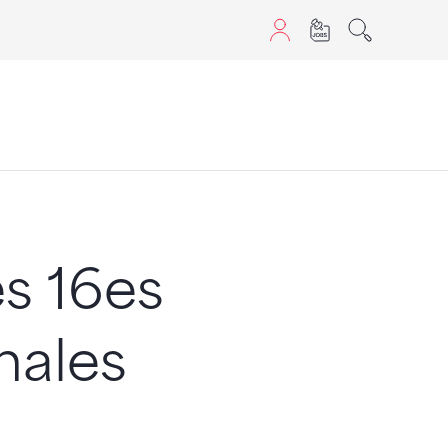
aScript nutzen.
es 16es
nales