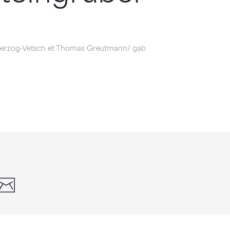
Herzog-Vetsch et Thomas Greutmann/ gab
din
whatsapp
email