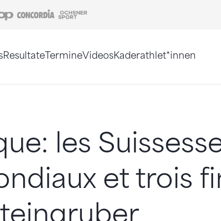
Coop
Concordia
Ochsner Sport
s
Resultate
Termine
Videos
Kaderathlet*innen
tigt. Alternativ können Sie die Sitemap ohne Jav
ique: les Suissess
ndiaux et trois fi
teingruber