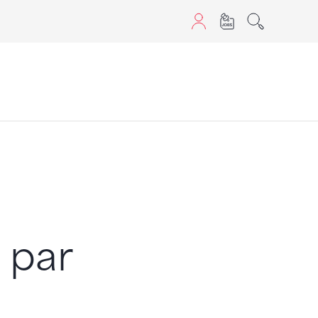
aScript nutzen.
s par