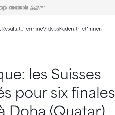
Coop
Concordia
Ochsner Sport
s
Resultate
Termine
Videos
Kaderathlet*innen
tigt. Alternativ können Sie die Sitemap ohne Jav
que: les Suisses
és pour six finale
à Doha (Quatar)