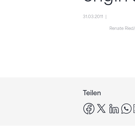
31.03.2011
Renate Ried
Teilen
facebook
x
linke