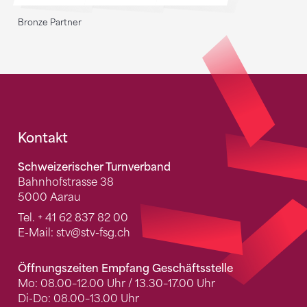
Bronze Partner
Fusszeile
Kontakt
Schweizerischer Turnverband
Bahnhofstrasse 38
5000 Aarau
Tel.
+ 41 62 837 82 00
E-Mail:
stv
@stv-fsg.ch
Öffnungszeiten Empfang Geschäftsstelle
Mo: 08.00–12.00 Uhr / 13.30–17.00 Uhr
Di-Do: 08.00–13.00 Uhr