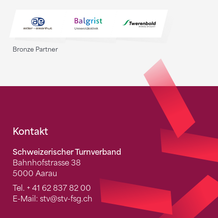
Bronze Partner
Fusszeile
Kontakt
Schweizerischer Turnverband
Bahnhofstrasse 38
5000 Aarau
Tel.
+ 41 62 837 82 00
E-Mail:
stv
@stv-fsg.ch