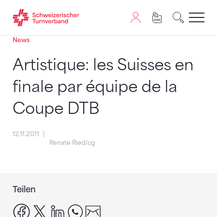
News
Zum Inhalt springen
Zur Sitemap navigieren
Zum Navigieren dieser Seite wird JavaScript benötigt. A
Artistique: les Suisses en
finale par équipe de la
Coupe DTB
12.11.2011
Renate Ried/cg
Teilen
facebook
x
linkedin
whatsapp
email