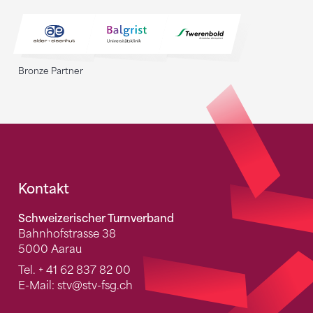
Bronze Partner
Fusszeile
Kontakt
Schweizerischer Turnverband
Bahnhofstrasse 38
5000 Aarau
Tel.
+ 41 62 837 82 00
E-Mail:
stv
@stv-fsg.ch