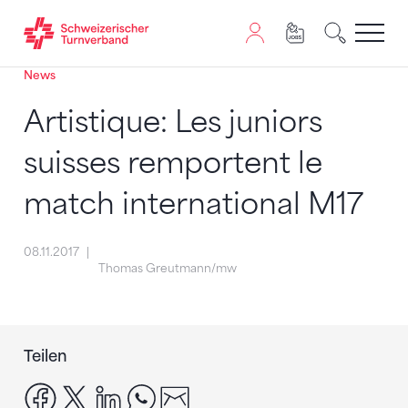
News
Zum Inhalt springen
Zur Sitemap navigieren
Zum Navigieren dieser Seite wird JavaScript benötigt. A
Artistique: Les juniors
suisses remportent le
match international M17
08.11.2017
Thomas Greutmann/mw
Teilen
facebook
x
linkedin
whatsapp
email