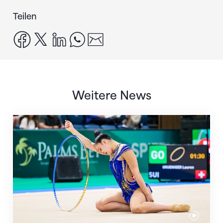
Teilen
facebook
x
linkedin
whatsapp
email
Weitere News
Nächster Halt: Weltmeisterschaft