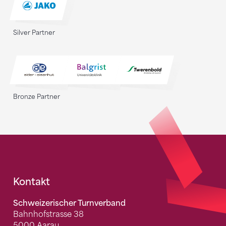
Silver Partner
Bronze Partner
Fusszeile
Kontakt
Schweizerischer Turnverband
Bahnhofstrasse 38
5000 Aarau