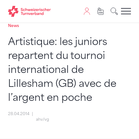
News
Zum Inhalt springen
Zur Sitemap navigieren
Zum Navigieren dieser Seite wird JavaScript benötigt. A
Artistique: les juniors
repartent du tournoi
international de
Lillesham (GB) avec de
l’argent en poche
28.04.2014
ahv/vg