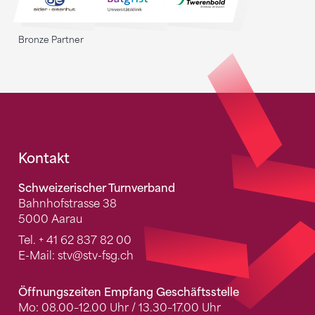
Bronze Partner
Fusszeile
Kontakt
Schweizerischer Turnverband
Bahnhofstrasse 38
5000 Aarau
Tel.
+ 41 62 837 82 00
E-Mail:
stv
@stv-fsg.ch
Öffnungszeiten Empfang Geschäftsstelle
Mo: 08.00–12.00 Uhr / 13.30–17.00 Uhr