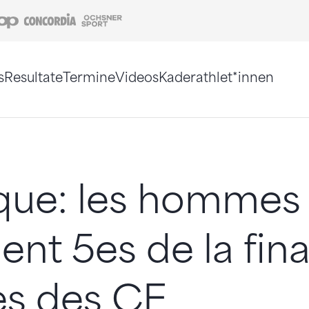
Coop
Concordia
Ochsner Sport
s
Resultate
Termine
Videos
Kaderathlet*innen
tigt. Alternativ können Sie die Sitemap ohne Jav
ique: les hommes
ent 5es de la fina
es des CE