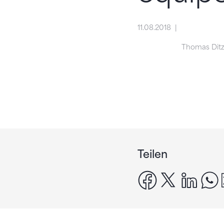
11.08.2018
Thomas Ditz
Teilen
facebook
x
linke