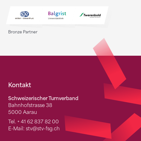
Bronze Partner
Fusszeile
Kontakt
Schweizerischer Turnverband
Bahnhofstrasse 38
5000 Aarau
Tel.
+ 41 62 837 82 00
E-Mail:
stv
@stv-fsg.ch