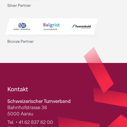
Silver Partner
Bronze Partner
Fusszeile
Kontakt
Schweizerischer Turnverband
Bahnhofstrasse 38
5000 Aarau
Tel.
+ 41 62 837 82 00