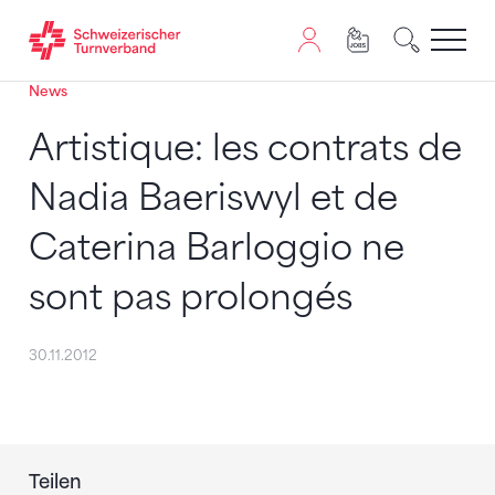
News
Zum Inhalt springen
Zur Sitemap navigieren
Zum Navigieren dieser Seite wird JavaScript benötigt. A
Artistique: les contrats de
Nadia Baeriswyl et de
Caterina Barloggio ne
sont pas prolongés
30.11.2012
Teilen