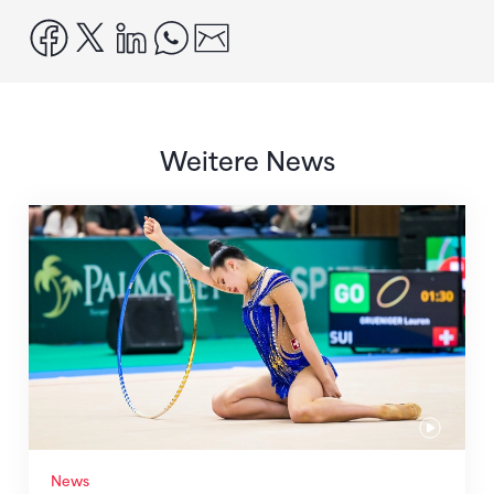
facebook
x
linkedin
whatsapp
email
Weitere News
Nächster Halt: Weltmeisterschaft
News