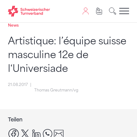
News
Zum Inhalt springen
Zur Sitemap navigieren
Zum Navigieren dieser Seite wird JavaScript benötigt. A
Artistique: l’équipe suisse
masculine 12e de
l‘Universiade
21.08.2017
Thomas Greutmann/vg
Teilen
facebook
x
linkedin
whatsapp
email