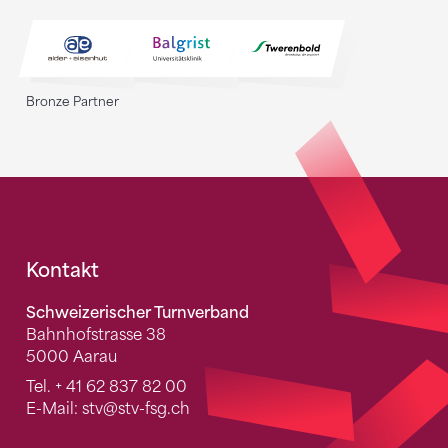
Bronze Partner
Fusszeile
Kontakt
Schweizerischer Turnverband
Bahnhofstrasse 38
5000 Aarau
Tel.
+ 41 62 837 82 00
E-Mail:
stv
@stv-fsg.ch