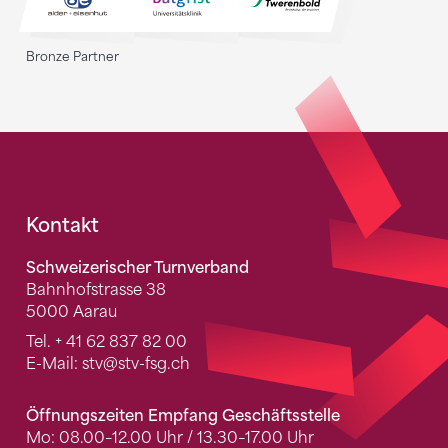
Bronze Partner
Fusszeile
Kontakt
Schweizerischer Turnverband
Bahnhofstrasse 38
5000 Aarau
Tel.
+ 41 62 837 82 00
E-Mail:
stv
@stv-fsg.ch
Öffnungszeiten Empfang Geschäftsstelle
Mo: 08.00–12.00 Uhr / 13.30–17.00 Uhr