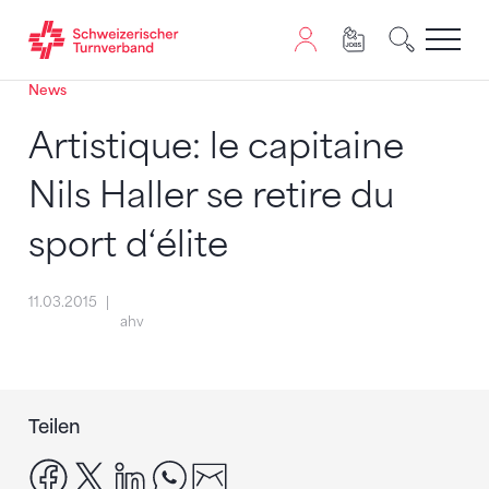
News
Zum Inhalt springen
Zur Sitemap navigieren
Zum Navigieren dieser Seite wird JavaScript benötigt. A
Artistique: le capitaine
Nils Haller se retire du
sport d‘élite
11.03.2015
ahv
Teilen
facebook
x
linkedin
whatsapp
email