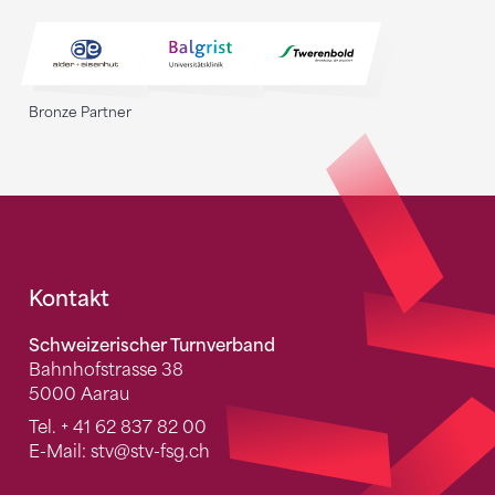
Bronze Partner
Fusszeile
Kontakt
Schweizerischer Turnverband
Bahnhofstrasse 38
5000 Aarau
Tel.
+ 41 62 837 82 00
E-Mail:
stv
@stv-fsg.ch