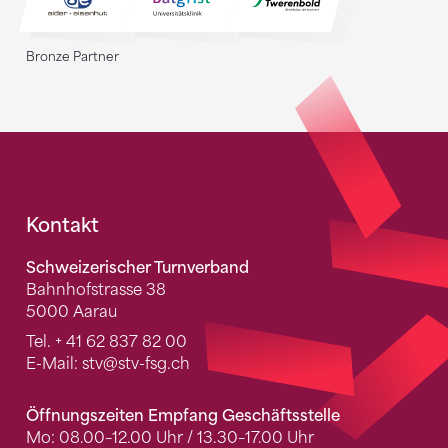
Bronze Partner
Fusszeile
Kontakt
Schweizerischer Turnverband
Bahnhofstrasse 38
5000 Aarau
Tel.
+ 41 62 837 82 00
E-Mail:
stv
@stv-fsg.ch
Öffnungszeiten Empfang Geschäftsstelle
Mo: 08.00–12.00 Uhr / 13.30–17.00 Uhr