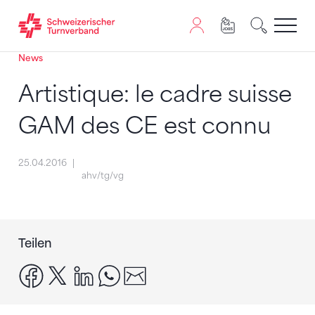
News
Zum Inhalt springen
Zur Sitemap navigieren
Zum Navigieren dieser Seite wird JavaScript benötigt. A
Artistique: le cadre suisse
GAM des CE est connu
25.04.2016
ahv/tg/vg
Teilen
facebook
x
linkedin
whatsapp
email