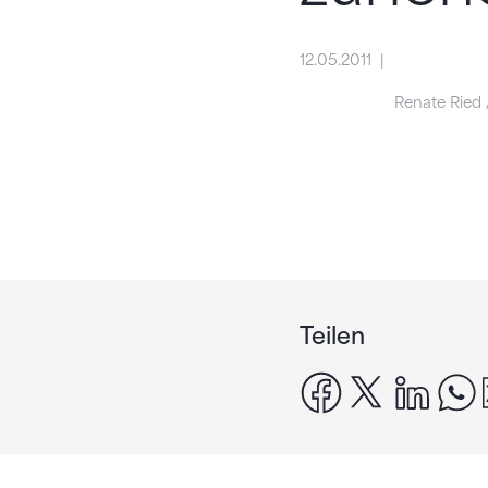
12.05.2011
Renate Ried 
Teilen
facebook
x
linke