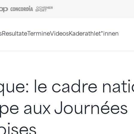
Coop
Concordia
Ochsner Sport
s
Resultate
Termine
Videos
Kaderathlet*innen
tigt. Alternativ können Sie die Sitemap ohne Jav
ique: le cadre nat
ipe aux Journées
oises