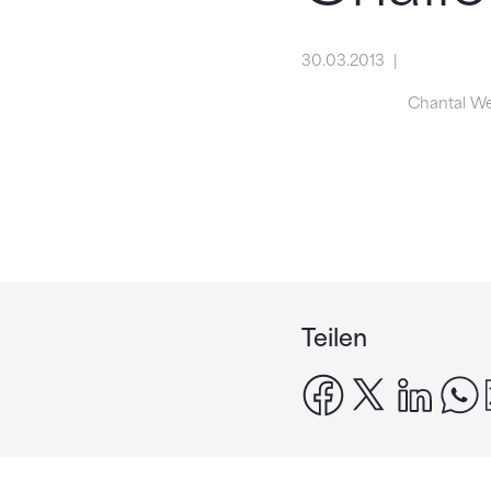
30.03.2013
Chantal W
Teilen
facebook
x
linke