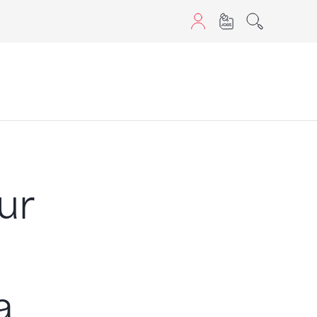
aScript nutzen.
ur
a
a