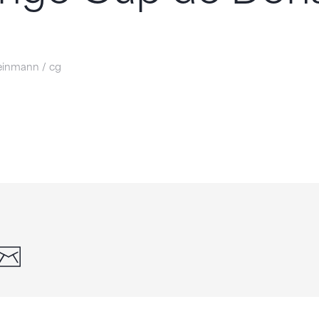
einmann / cg
din
whatsapp
email