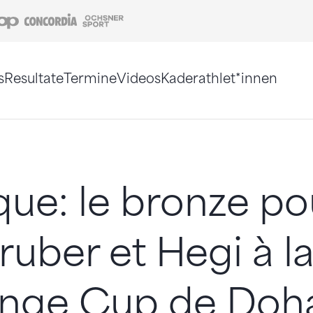
Coop
Concordia
Ochsner Sport
s
Resultate
Termine
Videos
Kaderathlet*innen
tigt. Alternativ können Sie die Sitemap ohne Jav
ique: le bronze po
ruber et Hegi à l
enge Cup de Doh