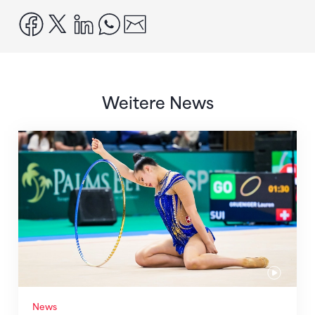
facebook
x
linkedin
whatsapp
email
Weitere News
Nächster Halt: Weltmeisterschaft
News