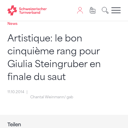
News
Zum Inhalt springen
Zur Sitemap navigieren
Zum Navigieren dieser Seite wird JavaScript benötigt. A
Artistique: le bon
cinquième rang pour
Giulia Steingruber en
finale du saut
11.10.2014
Chantal Weinmann/ gab
Teilen