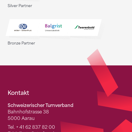
Silver Partner
Bronze Partner
Fusszeile
Kontakt
Schweizerischer Turnverband
Bahnhofstrasse 38
5000 Aarau
Tel.
+ 41 62 837 82 00