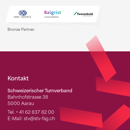
Bronze Partner
Fusszeile
Kontakt
Schweizerischer Turnverband
Bahnhofstrasse 38
5000 Aarau
Tel.
+ 41 62 837 82 00
E-Mail:
stv
@stv-fsg.ch