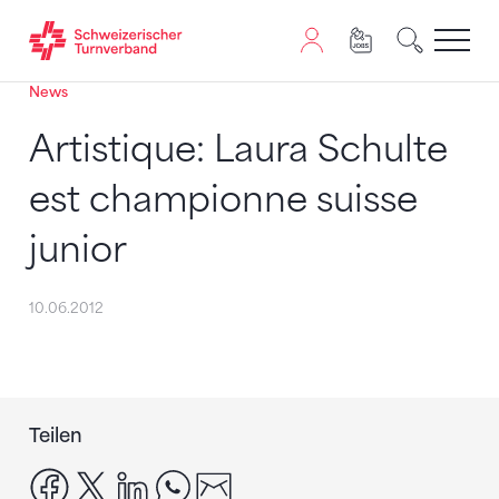
News
Zum Inhalt springen
Zur Sitemap navigieren
Zum Navigieren dieser Seite wird JavaScript benötigt. A
Artistique: Laura Schulte
est championne suisse
junior
10.06.2012
Teilen
facebook
x
linkedin
whatsapp
email