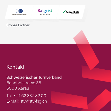
Bronze Partner
Fusszeile
Kontakt
Schweizerischer Turnverband
Bahnhofstrasse 38
5000 Aarau
Tel.
+ 41 62 837 82 00
E-Mail:
stv
@stv-fsg.ch