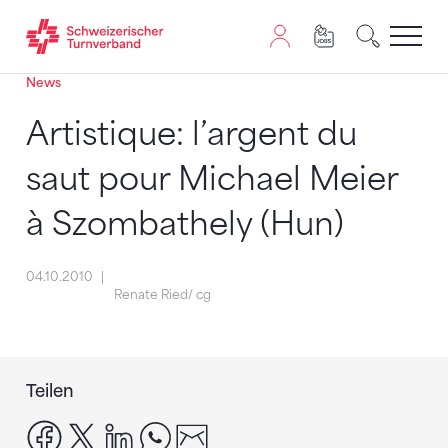
News
Zum Inhalt springen
Zur Sitemap navigieren
Zum Navigieren dieser Seite wird JavaScript benötigt. A
Artistique: l’argent du
saut pour Michael Meier
à Szombathely (Hun)
04.10.2010
Renate Ried/ cg
Teilen
facebook
x
linkedin
whatsapp
email