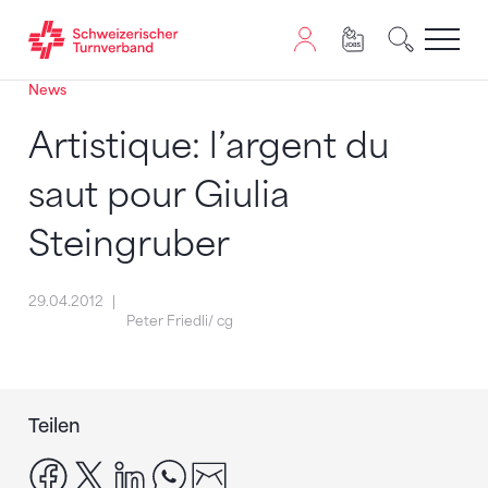
News
Zum Inhalt springen
Zur Sitemap navigieren
Zum Navigieren dieser Seite wird JavaScript benötigt. A
Artistique: l’argent du
saut pour Giulia
Steingruber
29.04.2012
Peter Friedli/ cg
Teilen
facebook
x
linkedin
whatsapp
email