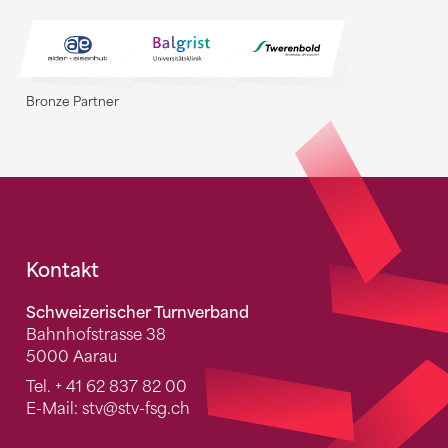
Bronze Partner
Fusszeile
Kontakt
Schweizerischer Turnverband
Bahnhofstrasse 38
5000 Aarau
Tel.
+ 41 62 837 82 00
E-Mail:
stv
@stv-fsg.ch