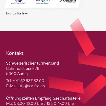
Bronze Partner
Fusszeile
Kontakt
Schweizerischer Turnverband
Bahnhofstrasse 38
5000 Aarau
Tel.
+ 41 62 837 82 00
E-Mail:
stv
@stv-fsg.ch
Öffnungszeiten Empfang Geschäftsstelle
Mo: 08.00–12.00 Uhr / 13.30–17.00 Uhr