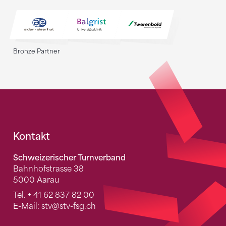
Bronze Partner
Fusszeile
Kontakt
Schweizerischer Turnverband
Bahnhofstrasse 38
5000 Aarau
Tel.
+ 41 62 837 82 00
E-Mail:
stv
@stv-fsg.ch