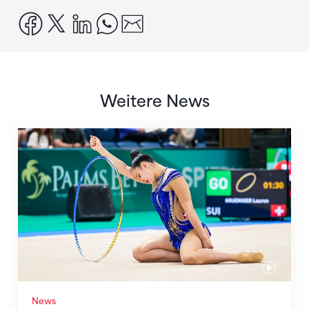
facebook
x
linkedin
whatsapp
email
Weitere News
Nächster Halt: Weltmeisterschaft
News