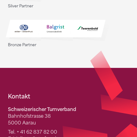
Silver Partner
Bronze Partner
Fusszeile
Kontakt
Schweizerischer Turnverband
Bahnhofstrasse 38
5000 Aarau
Tel.
+ 41 62 837 82 00