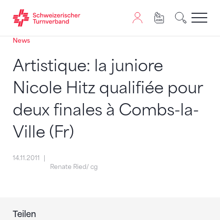
News
Zum Inhalt springen
Zur Sitemap navigieren
Zum Navigieren dieser Seite wird JavaScript benötigt. A
Artistique: la juniore
Nicole Hitz qualifiée pour
deux finales à Combs-la-
Ville (Fr)
14.11.2011
Renate Ried/ cg
Teilen