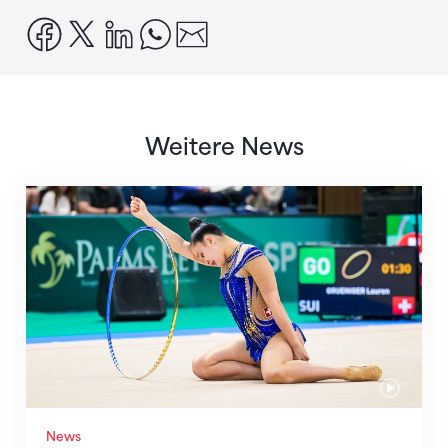
facebook
x
linkedin
whatsapp
email
Weitere News
Nächster Halt: Weltmeisterschaft
News