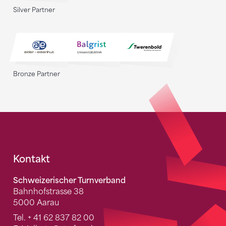
Silver Partner
Bronze Partner
Fusszeile
Kontakt
Schweizerischer Turnverband
Bahnhofstrasse 38
5000 Aarau
Tel.
+ 41 62 837 82 00