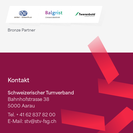
Bronze Partner
Fusszeile
Kontakt
Schweizerischer Turnverband
Bahnhofstrasse 38
5000 Aarau
Tel.
+ 41 62 837 82 00
E-Mail:
stv
@stv-fsg.ch