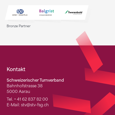
Bronze Partner
Fusszeile
Kontakt
Schweizerischer Turnverband
Bahnhofstrasse 38
5000 Aarau
Tel.
+ 41 62 837 82 00
E-Mail:
stv
@stv-fsg.ch