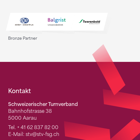
Bronze Partner
Fusszeile
Kontakt
Schweizerischer Turnverband
Bahnhofstrasse 38
5000 Aarau
Tel.
+ 41 62 837 82 00
E-Mail:
stv
@stv-fsg.ch