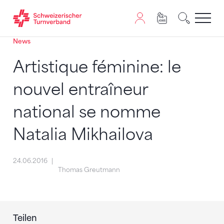
News
Zum Inhalt springen
Zur Sitemap navigieren
Zum Navigieren dieser Seite wird JavaScript benötigt. A
Artistique féminine: le
nouvel entraîneur
national se nomme
Natalia Mikhailova
24.06.2016
Thomas Greutmann
Teilen