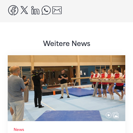
facebook
x
linkedin
whatsapp
email
Weitere News
Mit klaren Zielen nach Zagreb
News