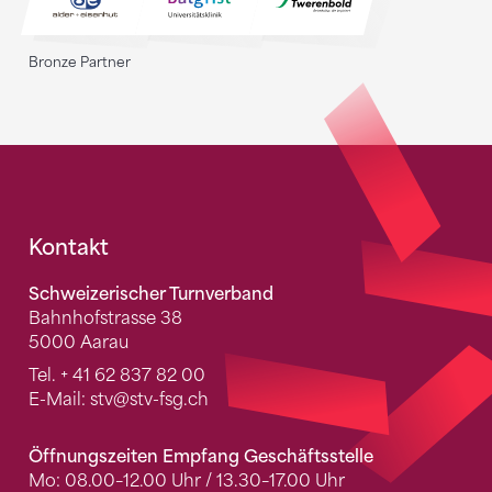
Bronze Partner
Fusszeile
Kontakt
Schweizerischer Turnverband
Bahnhofstrasse 38
5000 Aarau
Tel.
+ 41 62 837 82 00
E-Mail:
stv
@stv-fsg.ch
Öffnungszeiten Empfang Geschäftsstelle
Mo: 08.00–12.00 Uhr / 13.30–17.00 Uhr