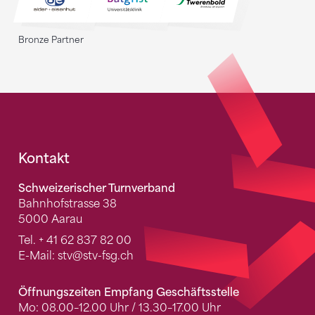
Bronze Partner
Fusszeile
Kontakt
Schweizerischer Turnverband
Bahnhofstrasse 38
5000 Aarau
Tel.
+ 41 62 837 82 00
E-Mail:
stv
@stv-fsg.ch
Öffnungszeiten Empfang Geschäftsstelle
Mo: 08.00–12.00 Uhr / 13.30–17.00 Uhr