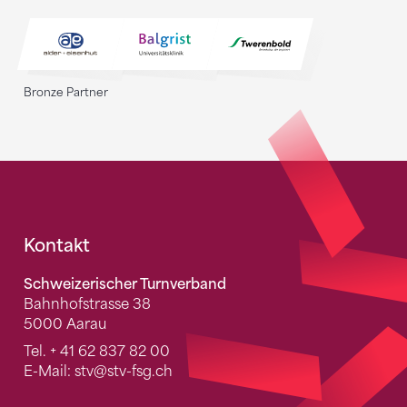
Bronze Partner
Fusszeile
Kontakt
Schweizerischer Turnverband
Bahnhofstrasse 38
5000 Aarau
Tel.
+ 41 62 837 82 00
E-Mail:
stv
@stv-fsg.ch