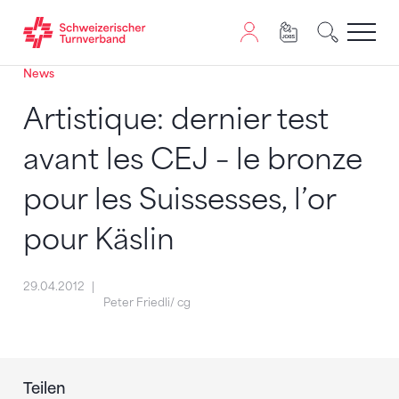
News
Zum Inhalt springen
Zur Sitemap navigieren
Zum Navigieren dieser Seite wird JavaScript benötigt. A
Artistique: dernier test
avant les CEJ – le bronze
pour les Suissesses, l’or
pour Käslin
29.04.2012
Peter Friedli/ cg
Teilen