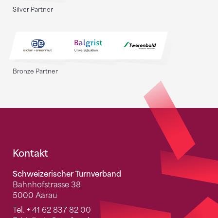
Silver Partner
Bronze Partner
Fusszeile
Kontakt
Schweizerischer Turnverband
Bahnhofstrasse 38
5000 Aarau
Tel.
+ 41 62 837 82 00