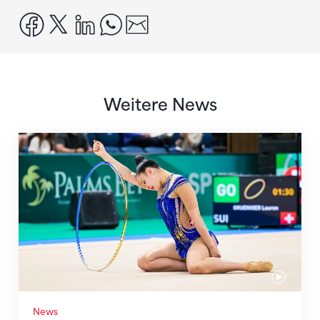
facebook
x
linkedin
whatsapp
email
Weitere News
Nächster Halt: Weltmeisterschaft
News