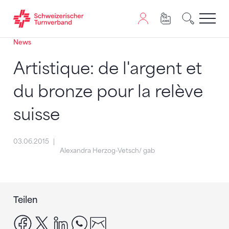
News
Zum Inhalt springen
Zur Sitemap navigieren
Zum Navigieren dieser Seite wird JavaScript benötigt. A
Artistique: de l'argent et
du bronze pour la relève
suisse
03.06.2015
Alexandra Herzog-Vetsch/ gab
Teilen
facebook
x
linkedin
whatsapp
email