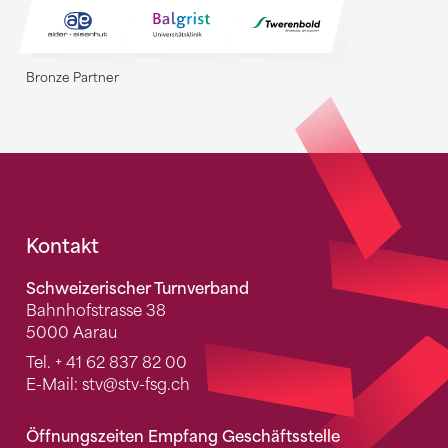
Bronze Partner
Fusszeile
Kontakt
Schweizerischer Turnverband
Bahnhofstrasse 38
5000 Aarau
Tel.
+ 41 62 837 82 00
E-Mail:
stv
@stv-fsg.ch
Öffnungszeiten Empfang Geschäftsstelle