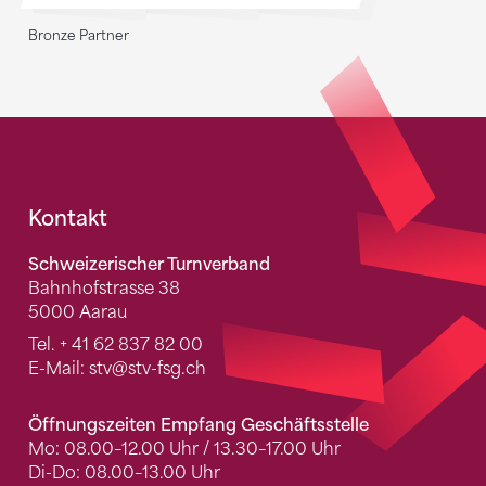
Bronze Partner
Fusszeile
Kontakt
Schweizerischer Turnverband
Bahnhofstrasse 38
5000 Aarau
Tel.
+ 41 62 837 82 00
E-Mail:
stv
@stv-fsg.ch
Öffnungszeiten Empfang Geschäftsstelle
Mo: 08.00–12.00 Uhr / 13.30–17.00 Uhr
Di-Do: 08.00–13.00 Uhr