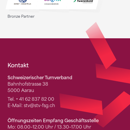
Bronze Partner
Fusszeile
Kontakt
Schweizerischer Turnverband
Bahnhofstrasse 38
5000 Aarau
Tel.
+ 41 62 837 82 00
E-Mail:
stv
@stv-fsg.ch
Öffnungszeiten Empfang Geschäftsstelle
Mo: 08.00–12.00 Uhr / 13.30–17.00 Uhr