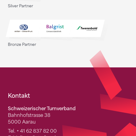
Silver Partner
Bronze Partner
Fusszeile
Kontakt
Schweizerischer Turnverband
Bahnhofstrasse 38
5000 Aarau
Tel.
+ 41 62 837 82 00