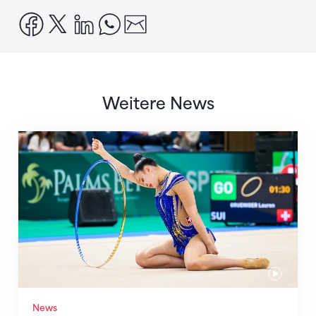
facebook
x
linkedin
whatsapp
email
Weitere News
Nächster Halt: Weltmeisterschaft
News