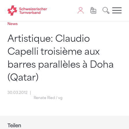
News
Zum Inhalt springen
Zur Sitemap navigieren
Zum Navigieren dieser Seite wird JavaScript benötigt. A
Artistique: Claudio
Capelli troisième aux
barres parallèles à Doha
(Qatar)
30.03.2012
Renate Ried / vg
Teilen