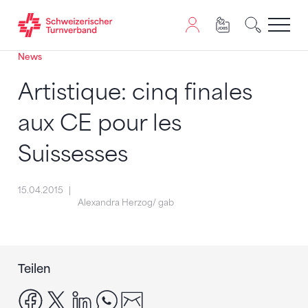
News
Zum Inhalt springen
Zur Sitemap navigieren
Zum Navigieren dieser Seite wird JavaScript benötigt. A
Artistique: cinq finales
aux CE pour les
Suissesses
15.04.2015
Alexandra Herzog/ gab
Teilen
facebook
x
linkedin
whatsapp
email