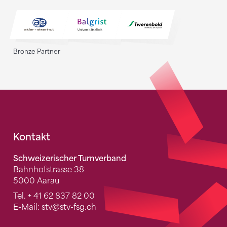
Bronze Partner
Fusszeile
Kontakt
Schweizerischer Turnverband
Bahnhofstrasse 38
5000 Aarau
Tel.
+ 41 62 837 82 00
E-Mail:
stv
@stv-fsg.ch