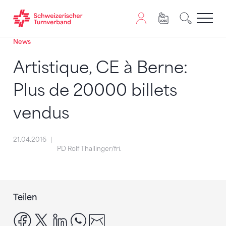
News
Zum Inhalt springen
Zur Sitemap navigieren
Zum Navigieren dieser Seite wird JavaScript benötigt. A
Artistique, CE à Berne:
Plus de 20000 billets
vendus
21.04.2016
PD Rolf Thallinger/fri.
Teilen
facebook
x
linkedin
whatsapp
email