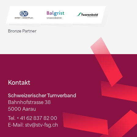
Bronze Partner
Fusszeile
Kontakt
Schweizerischer Turnverband
Bahnhofstrasse 38
5000 Aarau
Tel.
+ 41 62 837 82 00
E-Mail:
stv
@stv-fsg.ch