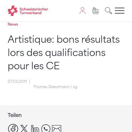
News
Zum Inhalt springen
Zur Sitemap navigieren
Zum Navigieren dieser Seite wird JavaScript benötigt. A
Artistique: bons résultats
lors des qualifications
pour les CE
07.03.2011
Thomas Greutmann / vg
Teilen
facebook
x
linkedin
whatsapp
email