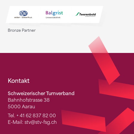
Bronze Partner
Fusszeile
Kontakt
Schweizerischer Turnverband
Bahnhofstrasse 38
5000 Aarau
Tel.
+ 41 62 837 82 00
E-Mail:
stv
@stv-fsg.ch