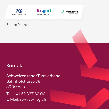
Bronze Partner
Fusszeile
Kontakt
Schweizerischer Turnverband
Bahnhofstrasse 38
5000 Aarau
Tel.
+ 41 62 837 82 00
E-Mail:
stv
@stv-fsg.ch