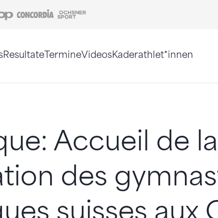
Coop
Concordia
Ochsner Sport
s
Resultate
Termine
Videos
Kaderathlet*innen
tigt. Alternativ können Sie die Sitemap ohne Jav
ique: Accueil de la
ation des gymnas
iques suisses aux