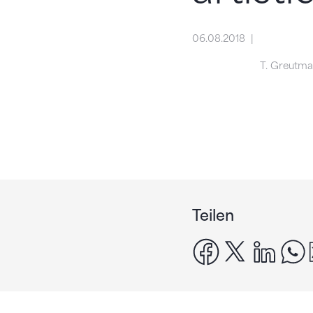
06.08.2018
T. Greutm
Teilen
facebook
x
linke