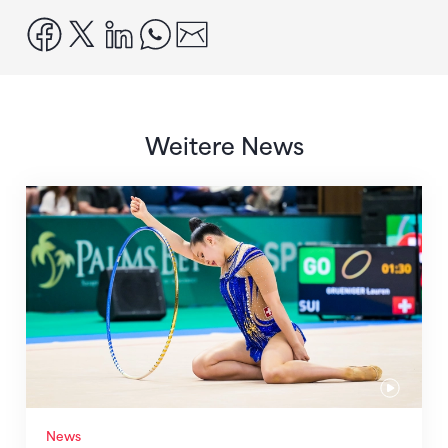
facebook
x
linkedin
whatsapp
email
Weitere News
Nächster Halt: Weltmeisterschaft
News