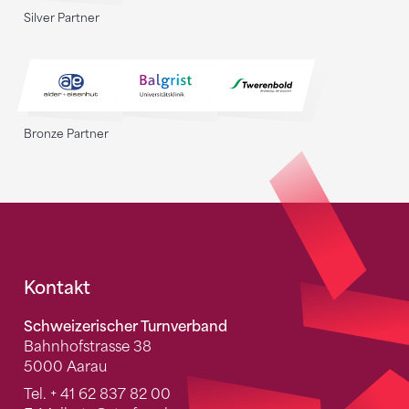
Silver Partner
Bronze Partner
Fusszeile
Kontakt
Schweizerischer Turnverband
Bahnhofstrasse 38
5000 Aarau
Tel.
+ 41 62 837 82 00