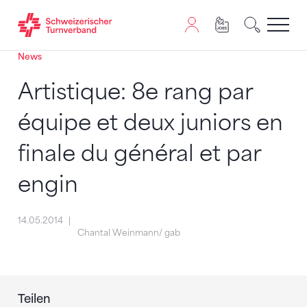
News
Zum Inhalt springen
Zur Sitemap navigieren
Zum Navigieren dieser Seite wird JavaScript benötigt. A
Artistique: 8e rang par
équipe et deux juniors en
finale du général et par
engin
14.05.2014
Chantal Weinmann/ gab
Teilen