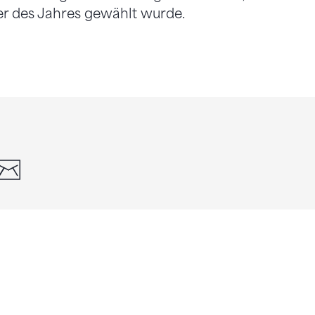
er des Jahres gewählt wurde.
din
whatsapp
email