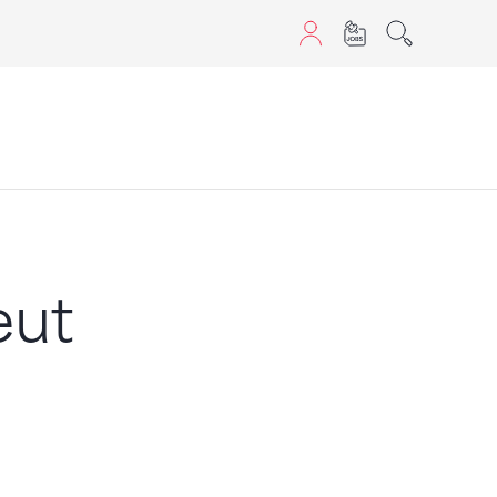
aScript nutzen.
eut