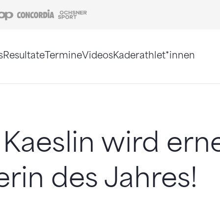
Coop
Concordia
Ochsner Sport
s
Resultate
Termine
Videos
Kaderathlet*innen
tigt. Alternativ können Sie die Sitemap ohne Jav
a Kaeslin wird ern
erin des Jahres!