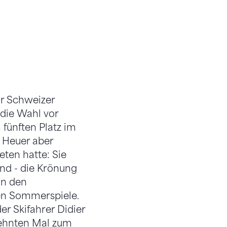
ur Schweizer
 die Wahl vor
 fünften Platz im
 Heuer aber
eten hatte: Sie
nd - die Krönung
an den
en Sommerspiele.
er Skifahrer Didier
zehnten Mal zum