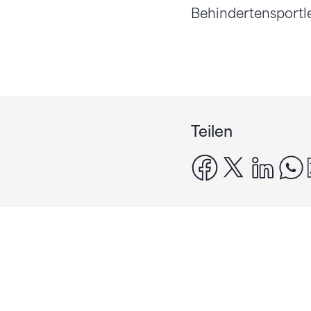
Behindertensportl
Teilen
facebook
x
linke