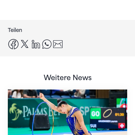
Teilen
facebook
x
linkedin
whatsapp
email
Weitere News
Nächster Halt: Weltmeisterschaft