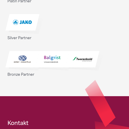
Platin Partner
Silver Partner
Bronze Partner
Fusszeile
Kontakt