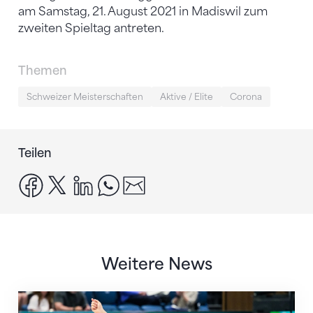
am Samstag, 21. August 2021 in Madiswil zum
zweiten Spieltag antreten.
Themen
Schweizer Meisterschaften
Aktive / Elite
Corona
Teilen
facebook
x
linkedin
whatsapp
email
Weitere News
Nächster Halt: Weltmeisterschaft