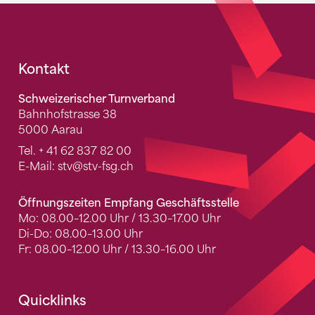
Fusszeile
Kontakt
Schweizerischer Turnverband
Bahnhofstrasse 38
5000 Aarau
Tel.
+ 41 62 837 82 00
E-Mail:
stv
@stv-fsg.ch
Öffnungszeiten Empfang Geschäftsstelle
Mo: 08.00–12.00 Uhr / 13.30–17.00 Uhr
Di-Do: 08.00–13.00 Uhr
Fr: 08.00–12.00 Uhr / 13.30–16.00 Uhr
Quicklinks