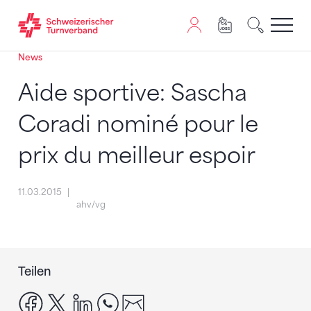
News
Zum Inhalt springen
Zur Sitemap navigieren
Zum Navigieren dieser Seite wird JavaScript benötigt. A
Aide sportive: Sascha
Coradi nominé pour le
prix du meilleur espoir
11.03.2015
ahv/vg
Teilen
facebook
x
linkedin
whatsapp
email