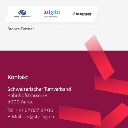
Bronze Partner
Fusszeile
Kontakt
Schweizerischer Turnverband
Bahnhofstrasse 38
5000 Aarau
Tel.
+ 41 62 837 82 00
E-Mail:
stv
@stv-fsg.ch