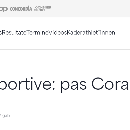
Coop
Concordia
Ochsner Sport
s
Resultate
Termine
Videos
Kaderathlet*innen
tigt. Alternativ können Sie die Sitemap ohne Jav
portive: pas Cora
i/ gab