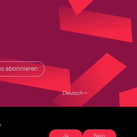
ins abonnieren
Deutsch
r
Ja
Nein