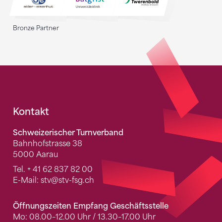
Bronze Partner
Fusszeile
Kontakt
Schweizerischer Turnverband
Bahnhofstrasse 38
5000 Aarau
Tel.
+ 41 62 837 82 00
E-Mail:
stv
@stv-fsg.ch
Öffnungszeiten Empfang Geschäftsstelle
Mo: 08.00–12.00 Uhr / 13.30–17.00 Uhr