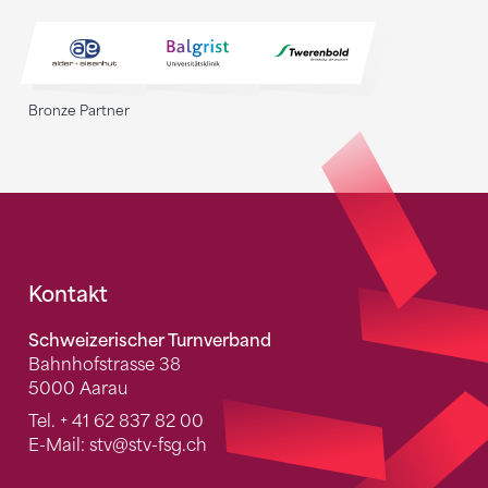
Bronze Partner
Fusszeile
Kontakt
Schweizerischer Turnverband
Bahnhofstrasse 38
5000 Aarau
Tel.
+ 41 62 837 82 00
E-Mail:
stv
@stv-fsg.ch